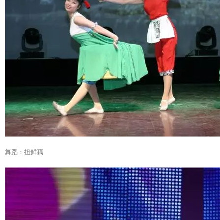
舞蹈：担鲜藕