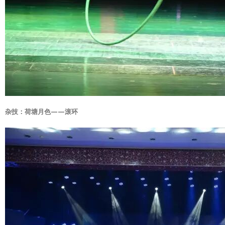
杂技：荷塘月色——滚环