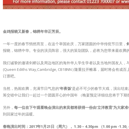
金鸡报晓又新春，锦绣年华正芳辰。
一年一度的春节悄然而至，在这个举国欢庆，万家团圆的中华传统节日里，
报晓，锦绣中华。专业的演员阵容，强大的策划团队，必将为您带来最欢腾
我们诚挚的邀请剑桥以及周边地区的海外华人学生学者以及当地外国友人，与我们
(Queen Ediths Way,Cambridge, CB18NN ) 隆重拉
订票吧。
当然，热闹欢腾，充满节日气息的
‘年夜饭’
是必不可少的春节大戏，演出结束
筹交错中让我们一起过一个团圆开心的中国年 （晚宴预定详细信息将于下期
另外，
每一位在下午观看晚会演出的来宾都将获得一份由‘立洋教育’为大家
到回家过年的温暖。
春晚演出时间：2017年1月21日（周六）， 1.30 – 4.30pm （1.00 pm -1.30, d