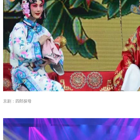
京剧：四郎探母