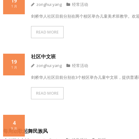
19
zonghui yang
经常活动
1 月
剑桥华人社区目前分别在两个校区举办儿童美术班教学。欢迎前来体验
READ MORE
社区中文班
19
zonghui yang
经常活动
1 月
剑桥华人社区目前分别在3个校区举办儿童中文班，提供普通话简
READ MORE
4
9 月
每周劲歌起舞民族风