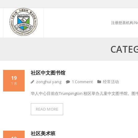
Skip
to
注册慈善机构:No.
content
CATE
社区中文图书馆
19
zonghui yang
1
Comment
经常活动
1 月
华人中心目前在Trumpington 校区举办儿童中文图书
READ MORE
社区美术班