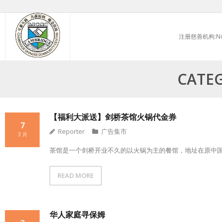
Skip
to
注册慈善机构:No.
content
CATE
【福利大派送】剑桥茶馆火锅代金券
7
Reporter
广告集市
3 月
茶馆是一个剑桥开业不久的以火锅为主的餐馆，地址在原中
READ MORE
华人家庭寻保姆