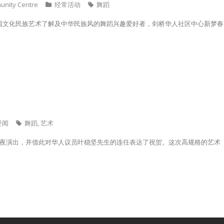
ity Centre
经常活动
舞蹈
国文化民族艺术了解及中华民族风的舞蹈兴趣爱好者，剑桥华人社区中心新梦春
要闻
舞蹈
,
艺术
之夜演出，并借此对华人议员叶稳坚先生的连任表达了祝贺。这次高规格的艺术