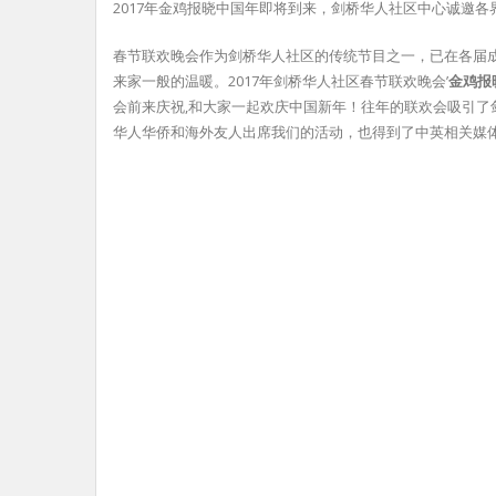
2017年金鸡报晓中国年即将到来，剑桥华人社区中心诚邀
春节联欢晚会作为剑桥华人社区的传统节目之一，已在各届
来家一般的温暖。2017年剑桥华人社区春节联欢晚会’
金鸡报
会前来庆祝,和大家一起欢庆中国新年！往年的联欢会吸引了
华人华侨和海外友人出席我们的活动，也得到了中英相关媒体的关注和报道（ht