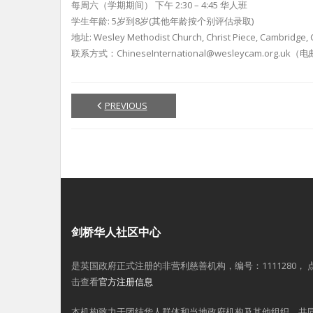
每周六（学期期间） 下午 2:30 – 4:45 华人班
学生年龄: 5岁到8岁(其他年龄按个别评估录取)
地址: Wesley Methodist Church, Christ Piece, Cambridge,
联系方式：ChineseInternational@wesleycam.org.uk（
PREVIOUS
剑桥华人社区中心
是英国政府正式注册的非营利慈善机构，编号：1111280， 
击查看
官方注册信息
本机构致力于团结华人群体和当地政府机构及其他组织，共