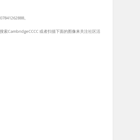
41262888。
mbridgeCCCC 或者扫描下面的图像来关注社区活