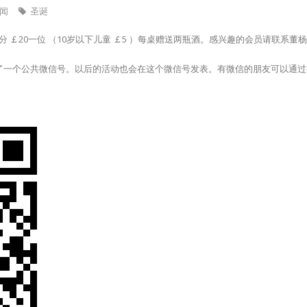
闻
圣诞
0分 ￡20一位 （10岁以下儿童 ￡5 ）每桌赠送两瓶酒。感兴趣的会员请联系董杨078
个公共微信号。以后的活动也会在这个微信号发表。有微信的朋友可以通过搜索Ca