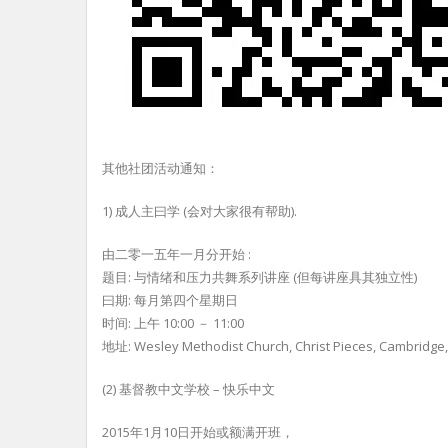
其他社团活动通知：
1) 成人主曰学 (会对大家很有帮助).
由二零一五年一月分开始 :
题目: 与情绪和压力共舞系列讲座 (但每讲座具其独立性)
曰期: 每月第四个星期日
时间: 上午 10:00 － 11:00
地址: Wesley Methodist Church, Christ Pieces, Cambridge
(2) 基督教中文学校 – 快乐中文
2015年1月10日开始或额满开班，