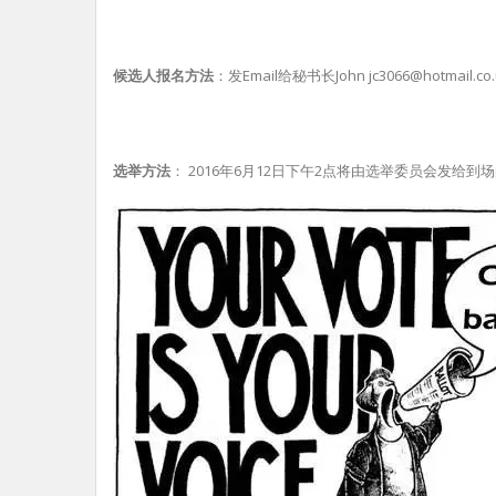
候选人报名方法
：发Email给秘书长John jc3066@hot
选举
方法
： 2016年6月12日下午2点将由选举委员会发给