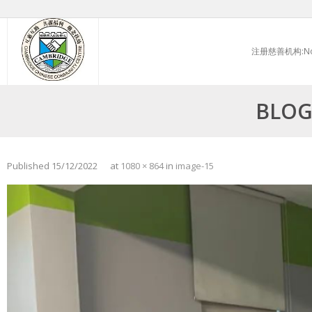
Skip
to
注册慈善机构:No.
content
BLOG
Published
15/12/2022
at
1080 × 864
in
image-15