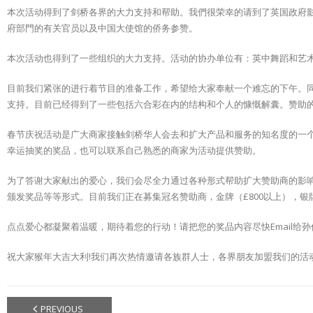
本次活动得到了剑桥各界的大力支持和帮助。我們很荣幸的请到了英国政府影子交
府部門的有关官员以及中国大使馆的侨务参赞。
本次活动也得到了一些组织的大力支持。活动的协办单位有：英中舞蹈和艺术联会，剑桥大
目前我们紧张的进行着节目的准备工作，希望给大家奉献一个难忘的下午。
支持。目前已经得到了一些包括六合彩在内的结构和个人的慷慨解囊。赞助
春节庆祝活动是广大商家接触剑桥华人会去和扩大产品和服务的知名度的一
幸运抽奖的奖品，也可以联系自己熟悉的商家为活动提供赞助。
为了答谢大家献出的爱心，我们会尽全力通过各种形式帮助扩大赞助商的影
颁发奖品等等形式。目前我们正在募集冠名赞助商，金牌（£800以上），银牌
点点爱心都凝聚着温暖，期待着您的行动！请把您的奖品内容尽快Email给孙伟：w.sun@cam
祝大家猴年大吉大利!我们再次热情邀请各族群人士，各界朋友加盟我们的活动
PREVIOUS