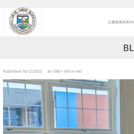
Skip
to
注册慈善机构:No.
content
BL
Published
16/12/2022
at
1080 × 693
in
640