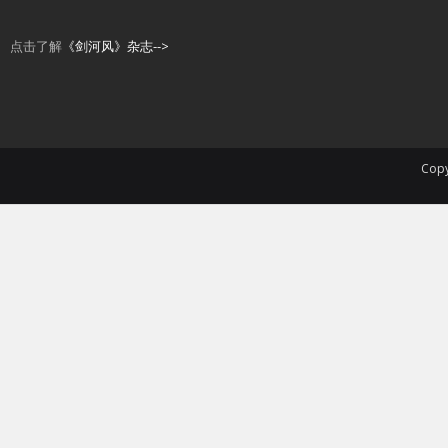
点击了解
《剑河风》杂志-->
Copy