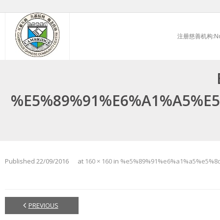
Skip
to
注册慈善机构:No.
content
%E5%89%91%E6%A1%A5%E
Published
22/09/2016
at
160 × 160
in
%e5%89%91%e6%a1%a5%e5%8d
PREVIOUS