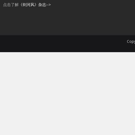
点击了解
《剑河风》杂志-->
Copy