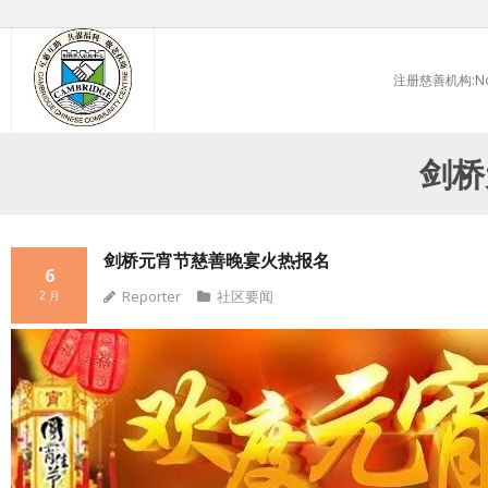
Skip
to
注册慈善机构:No.
content
剑桥
剑桥元宵节慈善晚宴火热报名
6
Reporter
社区要闻
2 月