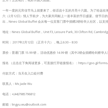
正月十五赏花灯，花好月圆人团圆。
一年一度的元宵佳节马上就要来了，俗话说十五的月亮十六圆。为了给远在海外他乡
六（2月12日）情人节前夕，为大家共同献上一道丰富的节日盛宴。借节日
出，Nines Global Buffet 会从每一位宾客门票中捐赠2镑给华
地址：Nines Global Buffet，Unit F3, Leisure Park, 30 Clifton Rd, Cambrid
时间： 2017年2月12日 （正月十六），晚上6:30 – 8:30
票价：普通门票 15.99 镑， 活动优惠价 14.99 镑（其中2镑会捐赠给剑桥华人社
报名 （点击左下角阅读更多，可直接打开链接报名）：https://goo.gl/forms/Jer
付款方式：当天在入口处付费
联系人：Ms Jade Wu
电话：+(44)7985796812
邮箱：lingyu.wu@outlook.com