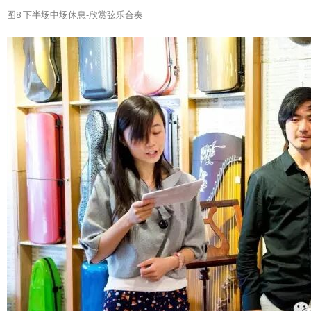
图8 下半场中场休息-欣赏弦乐合奏