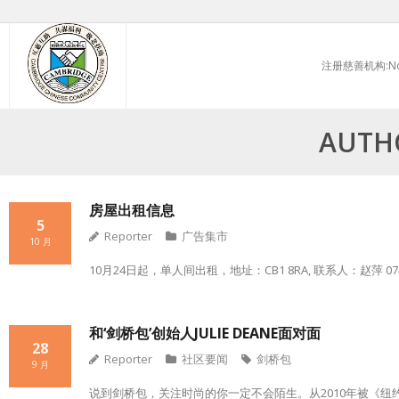
Skip
to
注册慈善机构:No.
content
AUTHO
房屋出租信息
5
Reporter
广告集市
10 月
10月24日起，单人间出租，地址：CB1 8RA, 联系人：赵萍 0747
和‘剑桥包’创始人JULIE DEANE面对面
28
Reporter
社区要闻
剑桥包
9 月
说到剑桥包，关注时尚的你一定不会陌生。从2010年被《纽约时报》称作