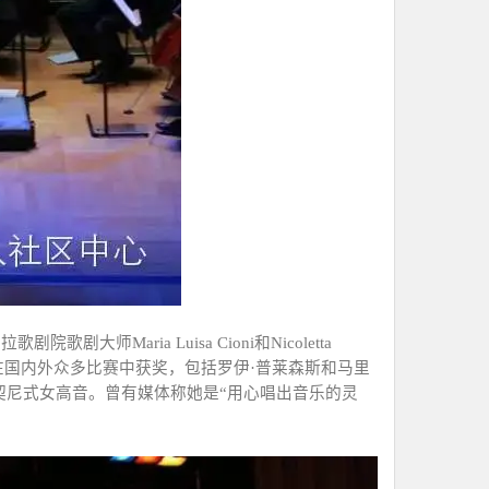
卡拉歌剧院歌剧大师
Maria Luisa Cioni
和
Nicoletta
在国内外众多比赛中获奖，包括罗伊
·
普莱森斯和马里
契尼式女高音。曾有媒体称她是
“
用心唱出音乐的灵