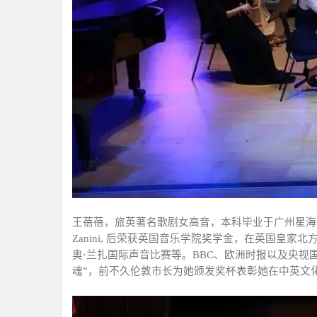
王蓓蓓，旅英著名歌剧女高音，本科毕业于广州星海
Zanini,
后荣获英国音乐学院奖学金，在英国皇家北
奥
·
兰扎国际声音比赛等。
BBC
、欧洲时报以及央视
魂
”
，前不久伦敦市长为她颁发奖杯表彰她在中英文