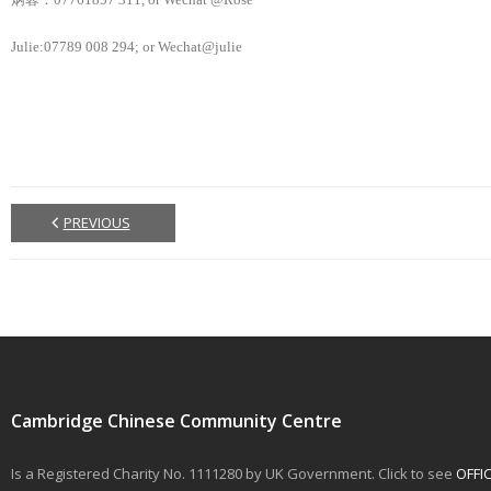
Julie:07789 008 294; or Wechat@julie
PREVIOUS
Cambridge Chinese Community Centre
Is a Registered Charity No. 1111280 by UK Government. Click to see
OFFI