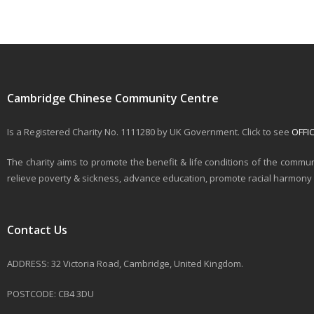
Cambridge Chinese Community Centre
Is a Registered Charity No. 1111280 by UK Government. Click to see
OFFI
The charity aims to promote the benefit & life conditions of the commun
relieve poverty & sickness, advance education, promote racial harmony & 
Contact Us
ADDRESS: 32 Victoria Road, Cambridge, United Kingdom.
POSTCODE: CB4 3DU