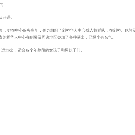
闻
日开课。
验 ，她在中心服务多年，创办组织了剑桥华人中心成人舞蹈队，在剑桥、伦敦
代表剑桥华人中心在剑桥及周边地区参加了各种演出，已经小有名气。
童 运力操 ，适合各个年龄段的女孩子和男孩子们。