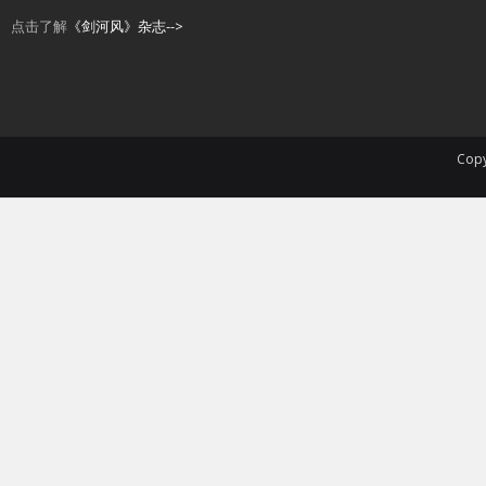
点击了解
《剑河风》杂志-->
Copy