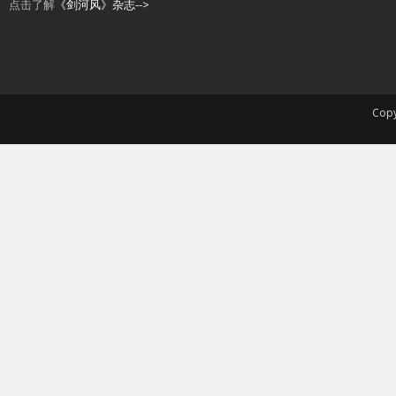
点击了解
《剑河风》杂志-->
Copy