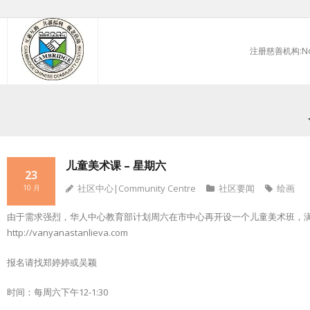
Skip
to
注册慈善机构:No.
content
儿童美术课 – 星期六
23
社区中心|Community Centre
社区要闻
绘画
10 月
由于需求强烈，华人中心教育部计划周六在市中心再开设一个儿童美术班，
http://vanyanastanlieva.com
报名请找郑婷婷或吴颖
时间：每周六下午12-1:30