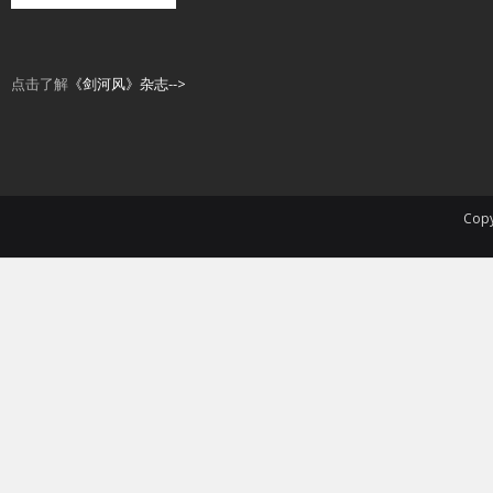
点击了解
《剑河风》杂志-->
Copy