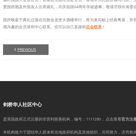
爱国侨胞及外国友人出席观礼，共庆祖国64周年华诞盛事。敬请尽快向筹委
国庆晚宴于典礼过後在伦敦金龙堡大酒楼举行，将为来宾献上经典粤菜，并有悠闲的
感兴趣的会员请和中心联系。也可以自己直接和
总会联系
！
PREVIOUS
剑桥华人社区中心
是英国政府正式注册的非营利慈善机构，编号：1111280， 点击查看
官方注
本机构致力于团结华人群体和当地政府机构及其他组织，共同努力，济穷救