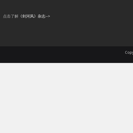
点击了解
《剑河风》杂志-->
Copy